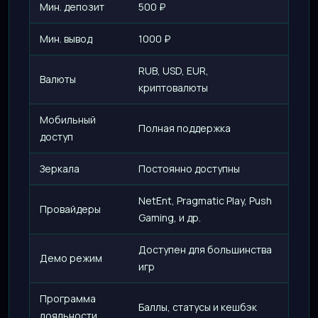
MA
Мин. депозит
500 ₽
Мин. вывод
1000 ₽
RUB, USD, EUR,
Валюты
криптовалюты
Мобильный
Полная поддержка
доступ
Зеркала
Постоянно доступны
NetEnt, Pragmatic Play, Push
Провайдеры
Gaming, и др.
Доступен для большинства
Демо режим
игр
Программа
Баллы, статусы и кешбэк
лояльности