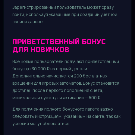
Зарегистрированный пользователь может сразу
войти, используя указанные при создании учетной
записи данные.
ПРИВЕТСТВЕННЫЙ БОНУС
ДЛЯ НОВИЧКОВ
Все новые пользователи получают приветственный
бонус до 30 000 ₽ на первый депозит.
Дополнительно начисляется 200 бесплатных
вращений для игровых автоматов. Бонус становится
доступен после первого пополнения счета,
минимальная сумма для активации — 500 ₽.
Для получения полного бонусного пакета важно
следовать инструкциям, указанным на сайте, так как
условия могут обновляться.