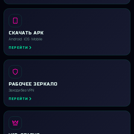
СКАЧАТЬ APK
Android · iOS · Mobile
ПЕРЕЙТИ
РАБОЧЕЕ ЗЕРКАЛО
Заходи без VPN
ПЕРЕЙТИ