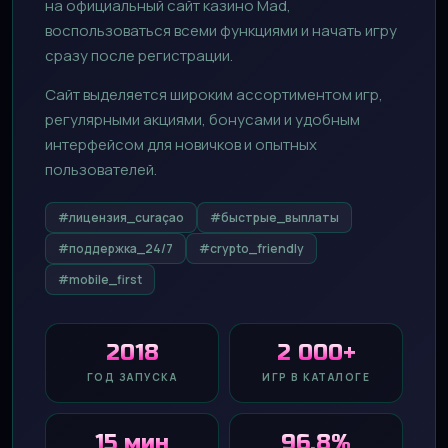
на официальный сайт казино Mad,
воспользоваться всеми функциями и начать игру
сразу после регистрации.
Сайт выделяется широким ассортиментом игр,
регулярными акциями, бонусами и удобным
интерфейсом для новичков и опытных
пользователей.
#лицензия_curaçao
#быстрые_выплаты
#поддержка_24/7
#crypto_friendly
#mobile_first
2018
2 000+
ГОД ЗАПУСКА
ИГР В КАТАЛОГЕ
15 мин
96.8%