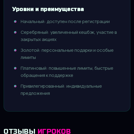
Уровни и преимущества
Начальный: доступен после регистрации
Серебряный: увеличенный кешбэк, участие в
закрытых акциях
Золотой: персональные подарки и особые
лимиты
Платиновый: повышенные лимиты, быстрые
обращения к поддержке
Привилегированный: индивидуальные
предложения
ОТЗЫВЫ
ИГРОКОВ