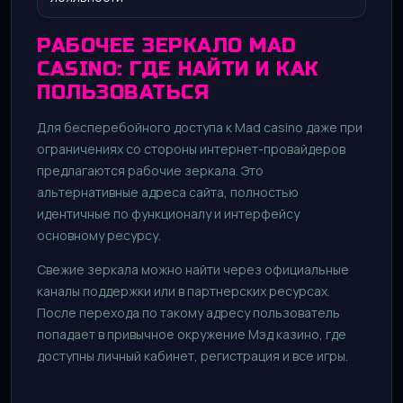
РАБОЧЕЕ ЗЕРКАЛО MAD
CASINO: ГДЕ НАЙТИ И КАК
ПОЛЬЗОВАТЬСЯ
Для бесперебойного доступа к Mad casino даже при
ограничениях со стороны интернет-провайдеров
предлагаются рабочие зеркала. Это
альтернативные адреса сайта, полностью
идентичные по функционалу и интерфейсу
основному ресурсу.
Свежие зеркала можно найти через официальные
каналы поддержки или в партнерских ресурсах.
После перехода по такому адресу пользователь
попадает в привычное окружение Мэд казино, где
доступны личный кабинет, регистрация и все игры.