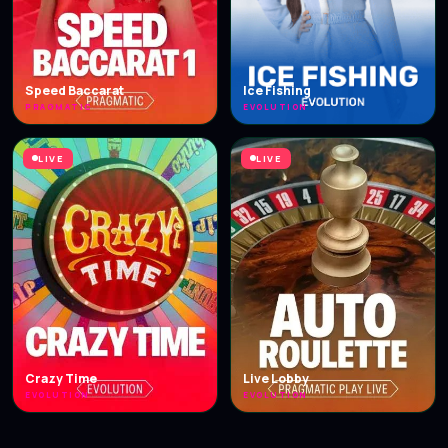
Speed Baccarat
Ice Fishing
PRAGMATIC
EVOLUTION
LIVE
LIVE
Crazy Time
Live Lobby
EVOLUTION
EVOLUTION