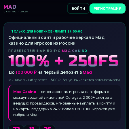
MAD
ВОЙТИ
РЕГИСТРАЦИЯ
CASINO · 2026
ТОЛЬКО ДЛЯ НОВИЧКОВ · ЛИМИТ 24:00:00
Официальный сайт и рабочее зеркало Мэд
казино для игроков из России
ПРИВЕТСТВЕННЫЙ БОНУС
МЭД CASINO
100% + 250FS
До
100 000 ₽
на первый депозит в
Mad
Минимальный депозит — 500 ₽ · Бонус начисляется автоматически
Mad Casino
— лицензионная игровая платформа с
международной лицензией Curaçao. 2 000+ слотов от
ведущих провайдеров, мгновенные выплаты в крипту и
на карты, поддержка 24/7. Более 1 200 000 игроков уже
выбрали Мэд.