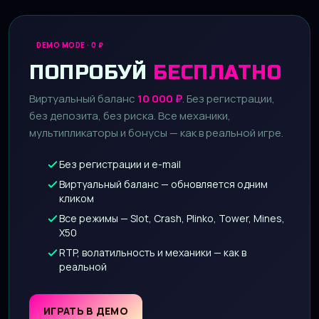
DEMO MODE · 0 ₽
ПОПРОБУЙ
БЕСПЛАТНО
Виртуальный баланс
10 000 ₽
. Без регистрации,
без депозита, без риска. Все механики,
мультипликаторы и бонусы — как в реальной игре.
Без регистрации и e-mail
Виртуальный баланс — обновляется одним
кликом
Все режимы — Slot, Crash, Plinko, Tower, Mines,
X50
RTP, волатильность и механики — как в
реальной
ИГРАТЬ В ДЕМО